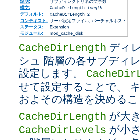
説明:
サブディレクトリ名の文字数
構文:
CacheDirLength
length
デフォルト:
CacheDirLength 2
コンテキスト:
サーバ設定ファイル, バーチャルホスト
ステータス:
Extension
モジュール:
mod_cache_disk
ディレ
CacheDirLength
シュ 階層の各サブディ
設定します。
CacheDir
せて設定することで、 
およその構造を決めるこ
が大
CacheDirLength
が小さ
CacheDirLevels