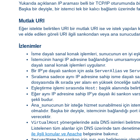
Yukarıda açıklanan
IP araması
belli bir TCP/IP oturumunda
bi
Başka bir deyişle, bir istemci tek bir kalıcı bağlantı üzerinde 
Mutlak URI
Eğer istekte belirtilen URI bir mutlak URI ise ve istek yapıla
ve elde edilen göreli URI ilgili sankondan veya ana sunucudan
İzlenimler
İsme dayalı sanal konak işlemleri, sunucunun en iyi eş
İstemcinin hangi IP adresine bağlandığını umursamıyors
dayalı sanal konak işlemleri uygulanır.
Bir IP’ye dayalı sankon için asla
ve
ServerAlias
Serv
Sıralama sadece aynı IP adresine sahip isme dayalı s
dosyasında ilk sırada yer alanı en yüksek önceliğe sahip
Eşleştirme işlemi sırasında
başlık alanında belir
Host:
Eğer aynı IP adresine sahip IP’ye dayalı iki sankon var
şekli budur.
Ana_sunucunun bir isteğe hizmet sunabilmesi için istem
olmalıdır. Başka bir deyişle, istemcinin bağlandığı port 
verecektir.
yönergelerinde asla DNS isimleri belirt
VirtualHost
Listelenen tüm alanlar için DNS üzerinde tam denetime s
ile ilgili konular ve Apache
belgesine bakınız.
her sankon için ayrı ayrı belirlenmiş olmal
ServerName