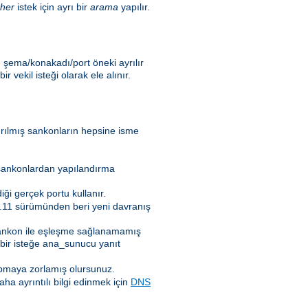
her
istek için ayrı bir
arama
yapılır.
, şema/konakadı/port öneki ayrılır
vekil isteği olarak ele alınır.
ırılmış sankonların hepsine isme
 sankonlardan yapılandırma
iği gerçek portu kullanır.
.3.11 sürümünden beri yeni davranış
r sankon ile eşleşme sağlanamamış
bir isteğe ana_sunucu yanıt
apmaya zorlamış olursunuz.
ha ayrıntılı bilgi edinmek için
DNS