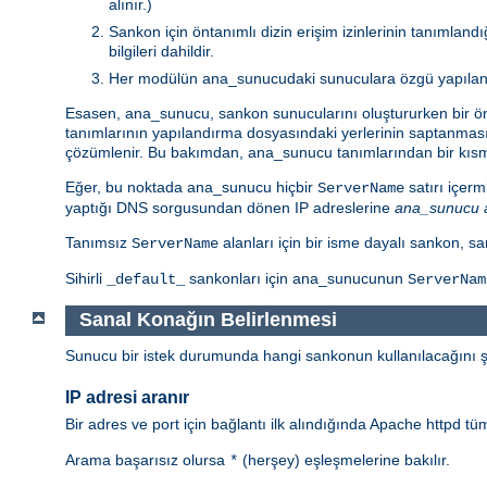
alınır.)
Sankon için öntanımlı dizin erişim izinlerinin tanımlan
bilgileri dahildir.
Her modülün ana_sunucudaki sunuculara özgü yapılandır
Esasen, ana_sunucu, sankon sunucularını oluştururken bir önt
tanımlarının yapılandırma dosyasındaki yerlerinin saptanmas
çözümlenir. Bu bakımdan, ana_sunucu tanımlarından bir kısmı 
Eğer, bu noktada ana_sunucu hiçbir
satırı içer
ServerName
yaptığı DNS sorgusundan dönen IP adreslerine
ana_sunucu 
Tanımsız
alanları için bir isme dayalı sankon, 
ServerName
Sihirli
sankonları için ana_sunucunun
_default_
ServerNam
Sanal Konağın Belirlenmesi
Sunucu bir istek durumunda hangi sankonun kullanılacağını şö
IP adresi aranır
Bir adres ve port için bağlantı ilk alındığında Apache httpd t
Arama başarısız olursa
(herşey) eşleşmelerine bakılır.
*