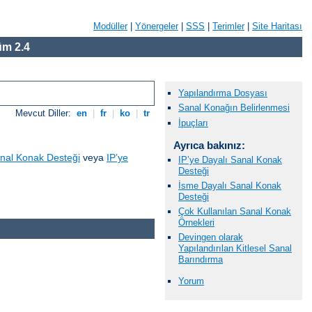
Modüller
|
Yönergeler
|
SSS
|
Terimler
|
Site Haritası
m 2.4
Yapılandırma Dosyası
Sanal Konağın Belirlenmesi
Mevcut Diller:
en
|
fr
|
ko
|
tr
İpuçları
Ayrıca bakınız:
nal Konak Desteği
veya
IP’ye
IP’ye Dayalı Sanal Konak
Desteği
İsme Dayalı Sanal Konak
Desteği
Çok Kullanılan Sanal Konak
Örnekleri
Devingen olarak
Yapılandırılan Kitlesel Sanal
Barındırma
Yorum