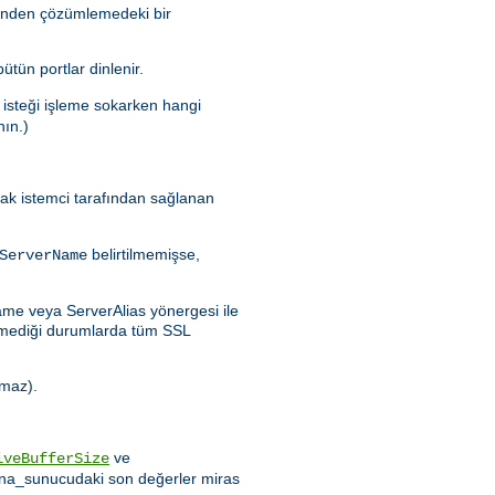
erinden çözümlemedeki bir
bütün portlar dinlenir.
 isteği işleme sokarken hangi
nın.)
arak istemci tarafından sağlanan
belirtilmemişse,
ServerName
Name veya ServerAlias yönergesi ile
emediği durumlarda tüm SSL
nmaz).
ve
iveBufferSize
 ana_sunucudaki son değerler miras