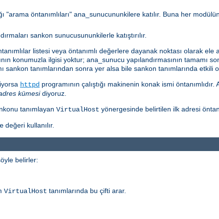
dığı "arama öntanımlıları" ana_sunucununkilere katılır. Buna her modülü
maları sankon sunucusununkilerle katıştırılır.
anımlılar listesi veya öntanımlı değerlere dayanak noktası olarak ele 
ının konumuzla ilgisi yoktur; ana_sunucu yapılandırmasının tamamı so
sankon tanımlarından sonra yer alsa bile sankon tanımlarında etkili ola
miyorsa
programının çalıştığı makinenin konak ismi öntanımlıdı
httpd
adres kümesi
diyoruz.
sankonu tanımlayan
yönergesinde belirtilen ilk adresi önta
VirtualHost
değeri kullanılır.
e
yle belirler:
üm
tanımlarında bu çifti arar.
VirtualHost