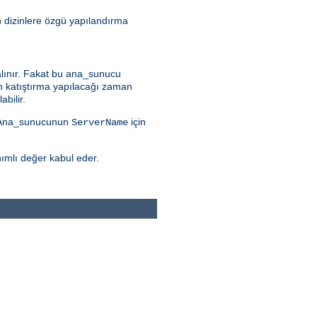
n dizinlere özgü yapılandırma
alınır. Fakat bu ana_sunucu
n katıştırma yapılacağı zaman
bilir.
r. Ana_sunucunun
için
ServerName
nımlı değer kabul eder.