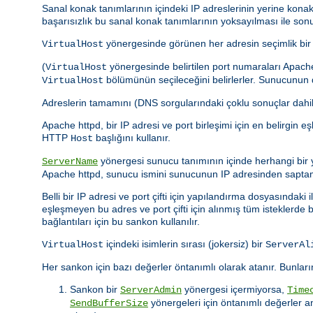
Sanal konak tanımlarının içindeki IP adreslerinin yerine kona
başarısızlık bu sanal konak tanımlarının yoksayılması ile so
yönergesinde görünen her adresin seçimlik bir po
VirtualHost
(
yönergesinde belirtilen port numaraları Apach
VirtualHost
bölümünün seçileceğini belirlerler. Sunucunun di
VirtualHost
Adreslerin tamamını (DNS sorgularındaki çoklu sonuçlar dah
Apache httpd, bir IP adresi ve port birleşimi için en belirgin 
HTTP
başlığını kullanır.
Host
yönergesi sunucu tanımının içinde herhangi bir y
ServerName
Apache httpd, sunucu ismini sunucunun IP adresinden saptam
Belli bir IP adresi ve port çifti için yapılandırma dosyasınd
eşleşmeyen bu adres ve port çifti için alınmış tüm isteklerde 
bağlantıları için bu sankon kullanılır.
içindeki isimlerin sırası (jokersiz) bir
VirtualHost
ServerAl
Her sankon için bazı değerler öntanımlı olarak atanır. Bunların
Sankon bir
yönergesi içermiyorsa,
ServerAdmin
Time
yönergeleri için öntanımlı değerler 
SendBufferSize