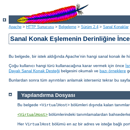
Apache
>
HTTP Sunucusu
>
Belgeleme
>
Sürüm 2.4
>
Sanal Konaklar
Sanal Konak Eşlemenin Derinliğine İnc
Bu belgede, bir istek aldığında Apache’nin hangi sanal konak ile h
Çoğu kullanıcı hangi türü kullanacağına karar vermek için önce
İs
Dayalı Sanal Konak Desteği
belgesini okumalı ve
bazı örneklere
gö
Bunlardan sonra tüm ayrıntıları anlamak isterseniz tekrar bu sayfay
Yapılandırma Dosyası
Bu belgede
bölümleri dışında kalan tanıml
<VirtualHost>
bölümlerindeki tanımlamalardan bahsederk
<VirtualHost>
Her
bölümü en az bir adres ve isteğe bağlı portl
VirtualHost