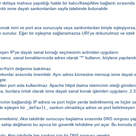
r
defaya mahsus yapıldığı halde bir kalıcı/KeepAlive bağlantı sırasında
farklı isme dayalı sankonlardan sayfa talebinde bulunabilir.
n konak ismi ve port ana sunucuyla veya sankonlardan biriyle eşleşiyorsa
 sunulur. Eğer bir eşleşme sağlanamazsa URI’ye dokunulmaz ve istek bir 
leşen IP'ye dayalı sanal konağı seçmesinin ardından uygulanır.
anız, sanal konaklarınızda adres olarak "*" kullanın, böylece yapıland
değerine bakılmaz.
erPath
ankonlar arasında önemlidir. Aynı adres kümesine mensup isme dayalı
tir.
tilen port asla kullanılmaz. Apache httpd daima istemcinin isteği gönderd
sa, bunlara örtük olarak isme dayalı sanal konak işlemleri uygulanır. 2
cinin bağlandığı IP adresi ve port hiçbir yerde belirtilmemiş ve hiçbi
ile eşleşen bir
sankon olmadıkça adres ve port belirtmeyen 
_default_
memelisiniz. Aksi takdirde sunucuyu başlatma sırasında DNS sorgusu y
ahip değilseniz bu ayrıca bir güvenlik tehdidine yol açar. Bu konuda da
ıdır. Aksi takdirde her sankon için bir DNS sorgusu gerekir.