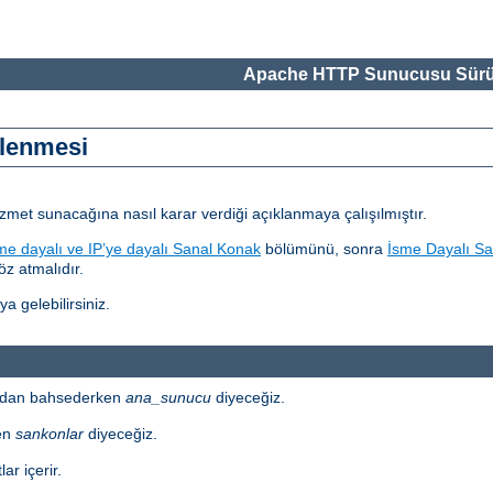
Apache HTTP Sunucusu Sürü
elenmesi
izmet sunacağına nasıl karar verdiği açıklanmaya çalışılmıştır.
me dayalı ve IP’ye dayalı Sanal Konak
bölümünü, sonra
İsme Dayalı Sa
z atmalıdır.
a gelebilirsiniz.
ardan bahsederken
ana_sunucu
diyeceğiz.
en
sankonlar
diyeceğiz.
ar içerir.