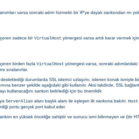
anımları varsa sonraki adım hizmetin bir IP’ye dayalı sankondan mı yo
 içeren sadece bir
yönergesi varsa artık karar vermek içi
VirtualHost
 içeren birden fazla
yönergesi varsa, sonraki adımlardaki "l
VirtualHost
e sıralanırlar.
 desteklediği durumlarda SSL istemci uzlaşımı, istenen konak ismiyle birl
ımına benzer şekilde aşağıdaki gibi kullanılır. Aksi takdirde, SSL bağlantıl
ayı kullanacağını sankon belirlediği için bu önemlidir.
ya
alanı başlık alanı ile eşleşen ilk sankona bakılır.
ServerAlias
Host
iği portu gerçek port kabul eder.
 sankon en yüksek önceliğe sahiptir ve sunucu ismi bilinmeyen ve (bir HT