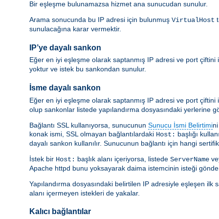
Bir eşleşme bulunamazsa hizmet ana sunucudan sunulur.
Arama sonucunda bu IP adresi için bulunmuş
t
VirtualHost
sunulacağına karar vermektir.
IP’ye dayalı sankon
Eğer en iyi eşleşme olarak saptanmış IP adresi ve port çiftini
yoktur ve istek bu sankondan sunulur.
İsme dayalı sankon
Eğer en iyi eşleşme olarak saptanmış IP adresi ve port çiftini
olup sankonlar listede yapılandırma dosyasındaki yerlerine gör
Bağlantı SSL kullanıyorsa, sunucunun
Sunucu İsmi Belirtimi
ni
konak ismi, SSL olmayan bağlantılardaki
başlığı kullan
Host:
dayalı sankon kullanılır. Sunucunun bağlantı için hangi sertifik
İstek bir
başlık alanı içeriyorsa, listede
ve
Host:
ServerName
Apache httpd bunu yoksayarak daima istemcinin isteği gönderd
Yapılandırma dosyasındaki belirtilen IP adresiyle eşleşen ilk
alanı içermeyen istekleri de yakalar.
Kalıcı bağlantılar