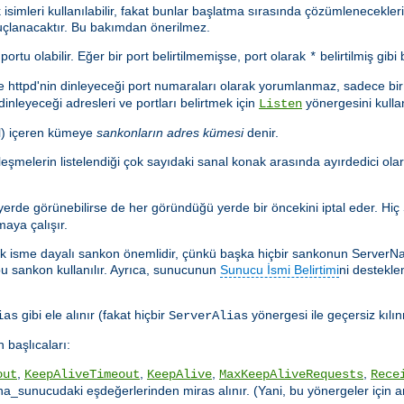
k isimleri kullanılabilir, fakat bunlar başlatma sırasında çözümlenecekl
nuçlanacaktır. Bu bakımdan önerilmez.
rtu olabilir. Eğer bir port belirtilmemişse, port olarak
belirtilmiş gibi 
*
e httpd'nin dinleyeceği port numaraları olarak yorumlanmaz, sadece bir
nleyeceği adresleri ve portları belirtmek için
yönergesini kulla
Listen
il) içeren kümeye
sankonların adres kümesi
denir.
eşleşmelerin listelendiği çok sayıdaki sanal konak arasında ayırdedici ol
erde görünebilirse de her göründüğü yerde bir öncekini iptal eder. Hiç
aya çalışır.
aki ilk isme dayalı sankon önemlidir, çünkü başka hiçbir sankonun Server
bu sankon kullanılır. Ayrıca, sunucunun
Sunucu İsmi Belirtimi
ni destekl
gibi ele alınır (fakat hiçbir
yönergesi ile geçersiz kılı
ias
ServerAlias
 başlıcaları:
,
,
,
,
out
KeepAliveTimeout
KeepAlive
MaxKeepAliveRequests
Rece
ana_sunucudaki eşdeğerlerinden miras alınır. (Yani, bu yönergeler için