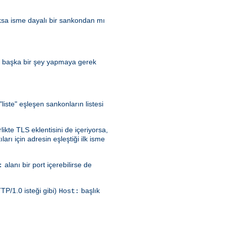
ksa isme dayalı bir sankondan mı
n başka bir şey yapmaya gerek
iste" eşleşen sankonların listesi
ikte TLS eklentisini de içeriyorsa,
arı için adresin eşleştiği ilk isme
alanı bir port içerebilirse de
:
TP/1.0 isteği gibi)
başlık
Host: