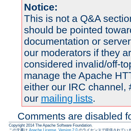
Notice:
This is not a Q&A sect
should be pointed towar
documentation or serve
our moderators if they a
considered invalid/off-t
manage the Apache HTTP
either our IRC channel, 
our
mailing lists
.
Comments are disabled fo
Copyright 2014 The Apache Software Foundation.
この文書は
Apache License, Version 2.0
のライセンスで提供されていま