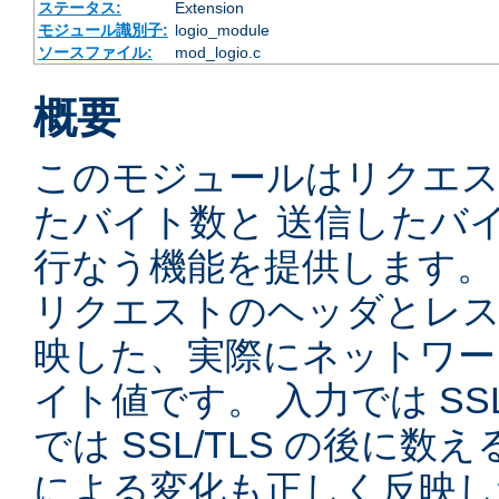
ステータス:
Extension
モジュール識別子:
logio_module
ソースファイル:
mod_logio.c
概要
このモジュールはリクエ
たバイト数と 送信したバ
行なう機能を提供します。
リクエストのヘッダとレス
映した、実際にネットワー
イト値です。 入力では SSL
では SSL/TLS の後に数
による変化も正しく反映し