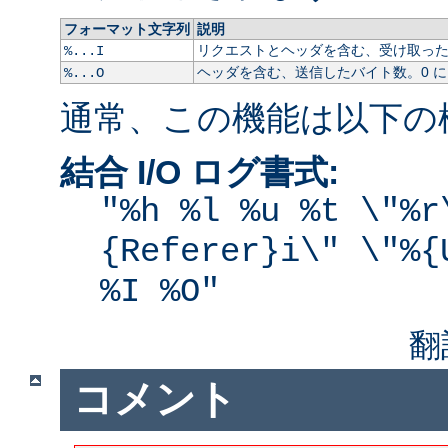
フォーマット文字列
説明
リクエストとヘッダを含む、受け取ったバ
%...I
ヘッダを含む、送信したバイト数。0 
%...O
通常、この機能は以下の
結合 I/O ログ書式:
"%h %l %u %t \"%r
{Referer}i\" \"%{
%I %O"
翻
コメント