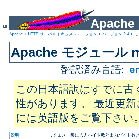
Apach
Apache
>
HTTP サーバ
>
ドキュメンテーション
>
バージョン 2.4
>
モ
Apache モジュール mo
翻訳済み言語:
e
この日本語訳はすでに古
性があります。 最近更
には英語版をご覧下さい
説明:
リクエスト毎に入力バイト数と出力バイト数