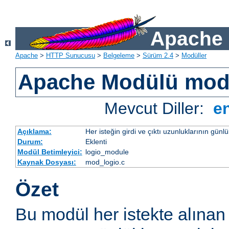
Apache 
Apache
>
HTTP Sunucusu
>
Belgeleme
>
Sürüm 2.4
>
Modüller
Apache Modülü mod
Mevcut Diller:
e
Açıklama:
Her isteğin girdi ve çıktı uzunluklarının günl
Durum:
Eklenti
Modül Betimleyici:
logio_module
Kaynak Dosyası:
mod_logio.c
Özet
Bu modül her istekte alınan