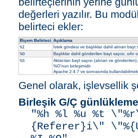
belirteçlerinin yerine gü
değerleri yazılır. Bu modü
belirteci ekler:
Biçem Belirteci
Açıklama
İstek gövdesi ve başlıklar dahil alınan bayt s
%I
Başlıklar dahil gönderilen bayt sayısı; sıfır 
%O
Aktarılan bayt sayısı (alınan ve gönderilen), 
%S
%O'nun birleşimidir.
Apache 2.4.7 ve sonrasında kullanılabilmekt
Genel olarak, işlevsellik şö
Birleşik G/Ç günlükleme
"%h %l %u %t \"%r
{Referer}i\" \"%{