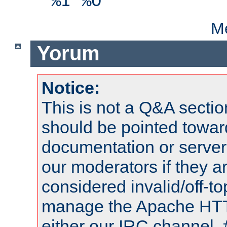
%I %O"
Me
Yorum
Notice:
This is not a Q&A sect
should be pointed towar
documentation or serve
our moderators if they a
considered invalid/off-t
manage the Apache HTTP
either our IRC channel, 