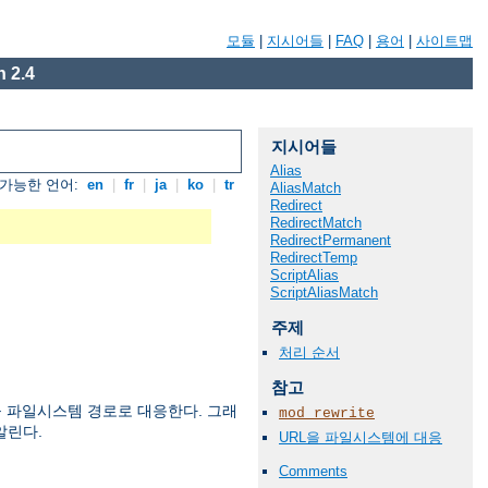
모듈
|
지시어들
|
FAQ
|
용어
|
사이트맵
 2.4
지시어들
Alias
가능한 언어:
en
|
fr
|
ja
|
ko
|
tr
AliasMatch
Redirect
RedirectMatch
RedirectPermanent
RedirectTemp
ScriptAlias
ScriptAliasMatch
주제
처리 순서
참고
 파일시스템 경로로 대응한다. 그래
mod_rewrite
알린다.
URL을 파일시스템에 대응
Comments