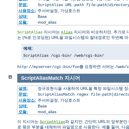
문법:
ScriptAlias
URL-path
file-path
|
director
사용장소:
주서버설정, 가상호스트
상태:
Base
모듈:
mod_alias
지시어는
지시어와 비슷하지만, 추가로 
ScriptAlias
Alias
는 (%로 인코딩된) URL을 파일시스템의 절대경로인 두번째
예제:
ScriptAlias /cgi-bin/ /web/cgi-bin/
를 요청하면 서버는
http://myserver/cgi-bin/foo
/web/c
ScriptAliasMatch
지시어
설명:
정규표현식을 사용하여 URL을 특정 파일시스템 장
문법:
ScriptAliasMatch
regex
file-path
|
direct
사용장소:
주서버설정, 가상호스트
상태:
Base
모듈:
mod_alias
이 지시어는
와 같지만, 간단히 URL의 앞부분
ScriptAlias
로 묶은 부분을 대체하여 파일명으로 사용한다. 예를 들어, 다