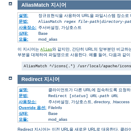
AliasMatch
지시어
설명:
정규표현식을 사용하여 URL을 파일시스템 장소로
문법:
AliasMatch
regex
file-path
|
directory-pa
사용장소:
주서버설정, 가상호스트
상태:
Base
모듈:
mod_alias
이 지시어는
와 같지만, 간단히 URL의 앞부분만 비교하
Alias
부분을 대체하여 파일명으로 사용한다. 예를 들어, 다음과 같
AliasMatch ^/icons(.*) /usr/local/apache/icon
Redirect
지시어
설명:
클라이언트가 다른 URL에 접속하도록 요청
문법:
Redirect [
status
]
URL-path
URL
사용장소:
주서버설정, 가상호스트, directory, .htaccess
Override 옵션:
FileInfo
상태:
Base
모듈:
mod_alias
Redirect 지시어는 이전 URL을 새로운 URL로 대응한다.