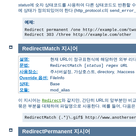
status
에 숫자 상태코드를 사용하여 다른 상태코드도 반환할 수 있
에 상태가 정의되있어야 한다 (http_protocol.c의
send_error
예제:
Redirect permanent /one http://example.com/tw
Redirect 303 /three http://example.com/other
RedirectMatch
지시어
설명:
현재 URL이 정규표현식에 해당하면 외부 리
문법:
RedirectMatch [
status
]
regex
URL
사용장소:
주서버설정, 가상호스트, directory, .htaccess
Override 옵션:
FileInfo
상태:
Base
모듈:
mod_alias
이 지시어는
와 같지만, 간단히 URL의 앞부분만 비
Redirect
묶은 부분을 대체하여 파일명으로 사용한다. 예를 들어, 다음은 
RedirectMatch (.*)\.gif$ http://www.anotherse
RedirectPermanent
지시어