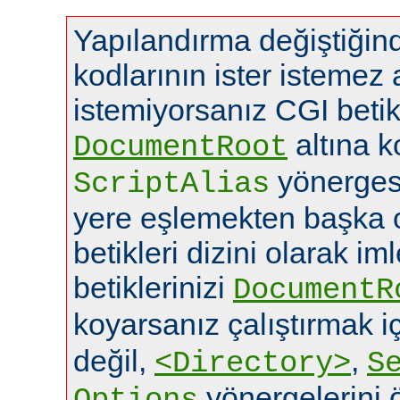
Yapılandırma değiştiğin
kodlarının ister istemez
istemiyorsanız CGI betikl
altına k
DocumentRoot
yönerges
ScriptAlias
yere eşlemekten başka o
betikleri dizini olarak im
betiklerinizi
DocumentR
koyarsanız çalıştırmak i
değil,
,
<Directory>
S
yönergelerini ö
Options