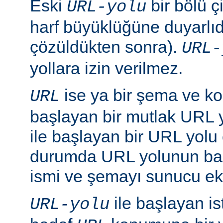
Eski
bir bölü çi
URL-yolu
harf büyüklüğüne duyarlıd
çözüldükten sonra).
URL-
yollara izin verilmez.
ise ya bir şema ve ko
URL
başlayan bir mutlak URL ya
ile başlayan bir URL yolu ol
durumda URL yolunun baş
ismi ve şemayı sunucu ekl
ile başlayan is
URL-yolu