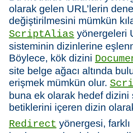
olarak gelen URL’lerin dene
değiştirilmesini mümkün kıl
yönergeleri 
ScriptAlias
sisteminin dizinlerine eşlen
Böylece, kök dizini
Docume
site belge ağacı altında bu
erişmek mümkün olur.
Scr
buna ek olarak hedef dizin
betiklerini içeren dizin olara
yönergesi, farklı 
Redirect