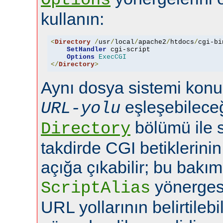
kullanın:
<
Directory
/
usr
/
local
/
apache2
/
htdocs
/
cgi-bi
SetHandler
 cgi-script

Options
ExecCGI
</
Directory
>
Aynı dosya sistemi konu
eşleşebileceğ
URL-yolu
bölümü ile 
Directory
takdirde CGI betiklerini
açığa çıkabilir; bu bakı
yönerges
ScriptAlias
URL yollarının belirtilebi