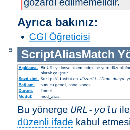
gözardı edilmemelidir.
Ayrıca bakınız:
CGI Öğreticisi
ScriptAliasMatch
Yö
Açıklama:
Bir URL’yi dosya sistemindeki bir yere düzenli ifa
olarak çalıştırır.
Sözdizimi:
ScriptAliasMatch
düzenli-ifade
dosya-y
Bağlam:
sunucu geneli, sanal konak
Durum:
Temel
Modül:
mod_alias
Bu yönerge
il
URL-yolu
düzenli ifade
kabul etmesi