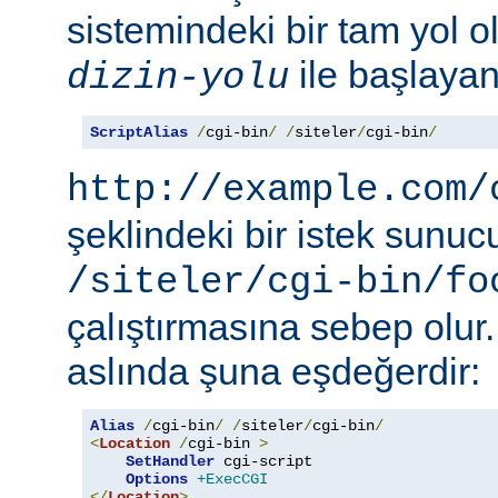
sistemindeki bir tam yol ol
ile başlayan 
dizin-yolu
ScriptAlias
/
cgi-bin
/
/
siteler
/
cgi-bin
/
http://example.com/
şeklindeki bir istek sunu
/siteler/cgi-bin/fo
çalıştırmasına sebep olur
aslında şuna eşdeğerdir:
Alias
/
cgi-bin
/
/
siteler
/
cgi-bin
/
<
Location
/
cgi-bin 
>
SetHandler
 cgi-script

Options
+ExecCGI
</
Location
>