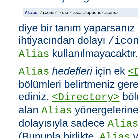
Alias
/
icons
/
/
usr
/
local
/
apache
/
icons
/
diye bir tanım yaparsanız
ihtiyacından dolayı
/ico
kullanılmayacaktır.
Alias
hedefleri
için ek
Alias
<
bölümleri belirtmeniz ger
ediniz.
böl
<Directory>
alan
yönergelerine ö
Alias
dolayısıyla sadece
Alia
(Bununla birlikte,
y
Alias