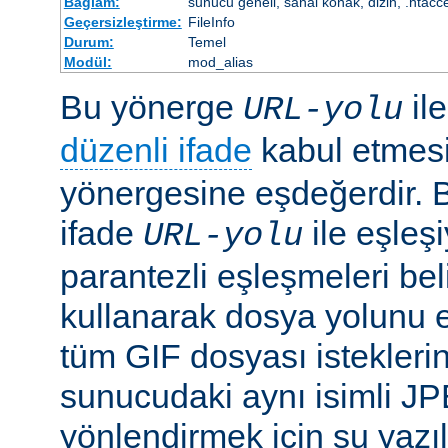
Bağlam:
sunucu geneli, sanal konak, dizin, .htacc
Geçersizleştirme:
FileInfo
Durum:
Temel
Modül:
mod_alias
Bu yönerge
il
URL-yolu
düzenli ifade
kabul etmes
yönergesine eşdeğerdir. Be
ifade
ile eşleş
URL-yolu
parantezli eşleşmeleri bel
kullanarak dosya yolunu e
tüm GIF dosyası isteklerin
sunucudaki aynı isimli J
yönlendirmek için şu yazıla