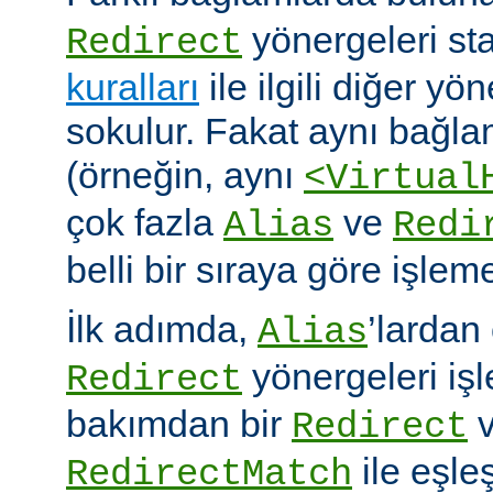
yönergeleri st
Redirect
kuralları
ile ilgili diğer yö
sokulur. Fakat aynı bağla
(örneğin, aynı
<Virtual
çok fazla
ve
Alias
Redi
belli bir sıraya göre işlem
İlk adımda,
’lardan
Alias
yönergeleri iş
Redirect
bakımdan bir
v
Redirect
ile eşleş
RedirectMatch