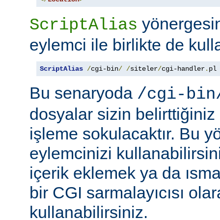
yönergesini
ScriptAlias
eylemci ile birlikte de kull
ScriptAlias
/
cgi-bin
/
/
siteler
/
cgi-handler
.
pl
Bu senaryoda
/cgi-bin
dosyalar sizin belirttiğini
işleme sokulacaktır. Bu y
eylemcinizi kullanabilirsin
içerik eklemek ya da ısma
bir CGI sarmalayıcısı ola
kullanabilirsiniz.