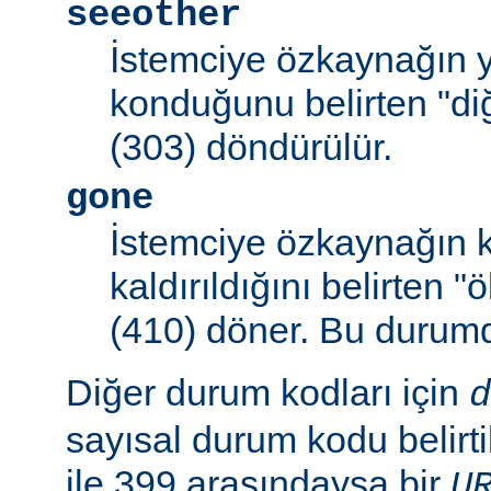
seeother
İstemciye özkaynağın y
konduğunu belirten "d
(303) döndürülür.
gone
İstemciye özkaynağın k
kaldırıldığını belirten 
(410) döner. Bu duru
Diğer durum kodları için
d
sayısal durum kodu belirti
ile 399 arasındaysa bir
U