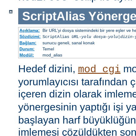
ScriptAlias
Yönerge
Açıklama:
Bir URL’yi dosya sistemindeki bir yere eşler ve hed
Sözdizimi:
ScriptAlias
URL-yolu
dosya-yolu
|
dizin-
Bağlam:
sunucu geneli, sanal konak
Durum:
Temel
Modül:
mod_alias
Hedef dizini,
mod
mod_cgi
yorumlayıcısı tarafından ça
içeren dizin olarak imlem
yönergesinin yaptığı işi y
başlayan harf büyüklüğün
imlemesi çözüldükten son