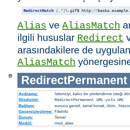
RedirectMatch
(.*)
\.gif$ http
://
baska
.
example
ve
ar
Alias
AliasMatch
ilgili hususlar
Redirect
arasındakilere de uygulanır
yönergesine
AliasMatch
RedirectPermanent
Açıklama:
İstemciyi, kalıcı bir yönlendirme isteği dö
Sözdizimi:
RedirectPermanent
URL-yolu
URL
Bağlam:
sunucu geneli, sanal konak, dizin, .htacc
Geçersizleştirme:
FileInfo
Durum:
Temel
Modül:
mod_alias