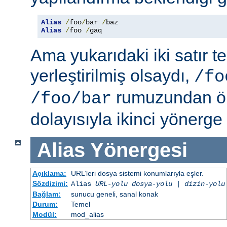
Alias
/
foo
/
bar 
/
Alias
/
foo 
/
gaq
Ama yukarıdaki iki satır t
yerleştirilmiş olsaydı,
/fo
rumuzundan ön
/foo/bar
dolayısıyla ikinci yönerge
Alias
Yönergesi
Açıklama:
URL’leri dosya sistemi konumlarıyla eşler.
Sözdizimi:
Alias
URL-yolu
dosya-yolu
|
dizin-yolu
Bağlam:
sunucu geneli, sanal konak
Durum:
Temel
Modül:
mod_alias