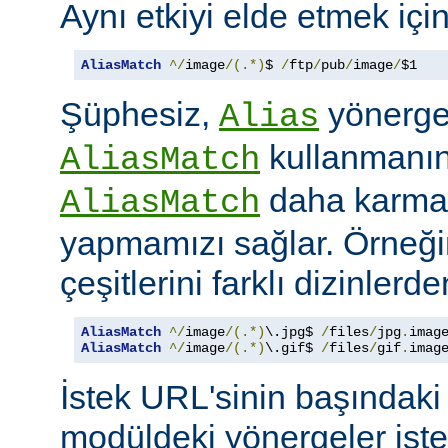
Aynı etkiyi elde etmek içi
AliasMatch
^/
image
/(.*)
$ 
/
ftp
/
pub
/
image
/
$1
Şüphesiz,
yönerges
Alias
kullanmanın 
AliasMatch
daha karmaş
AliasMatch
yapmamızı sağlar. Örneğin
çeşitlerini farklı dizinler
AliasMatch
^/
image
/(.*)
\.jpg$ 
/
files
/
jpg
.
imag
AliasMatch
^/
image
/(.*)
\.gif$ 
/
files
/
gif
.
imag
İstek URL'sinin başındaki 
modüldeki yönergeler iste