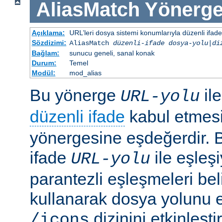
AliasMatch
Yönerge
Açıklama:
URL’leri dosya sistemi konumlarıyla düzenli ifadel
Sözdizimi:
AliasMatch
düzenli-ifade
dosya-yolu
|
di
Bağlam:
sunucu geneli, sanal konak
Durum:
Temel
Modül:
mod_alias
Bu yönerge
il
URL-yolu
düzenli ifade
kabul etmes
yönergesine eşdeğerdir. Be
ifade
ile eşleş
URL-yolu
parantezli eşleşmeleri bel
kullanarak dosya yolunu e
dizinini etkinleşt
/icons