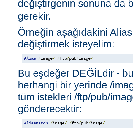
değiştirgenin sonuna da b
gerekir.
Örneğin aşağıdakini Alias
değiştirmek isteyelim:
Alias
/
image
/
/
ftp
/
pub
/
image
/
Bu eşdeğer DEĞİLdir - b
herhangi bir yerinde /ima
tüm istekleri /ftp/pub/imag
gönderecektir:
AliasMatch
/
image
/
/
ftp
/
pub
/
image
/