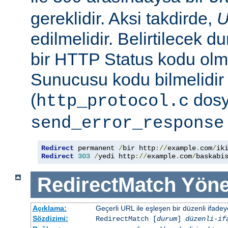
gereklidir. Aksi takdirde,
edilmelidir. Belirtilecek 
bir HTTP Status kodu ol
Sunucusu kodu bilmelidir
(
dosy
http_protocol.c
send_error_response
Redirect
 permanent 
/
bir http
://
example
.
com
/
Redirect
303
/
yedi http
://
example
.
com
/
baskabi
RedirectMatch
Yöne
Açıklama:
Geçerli URL ile eşleşen bir düzenli ifade
Sözdizimi:
RedirectMatch [
durum
]
düzenli-if