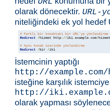
hedef
konumuna bir y
URL
olarak dönecektir.
URL-y
niteliğindeki ek yol hedef
# Farklı bir konaktaki bir URL'ye yönlendirme
Redirect
/
hizmet http
://
iki
.
example
.
com
/
hizmet
# Aynı konak üzerinde yönlendirme
Redirect
/
bir 
/
iki
İstemcinin yaptığı
http://example.com/
isteğine karşılık istemciye
http://iki.example.
olarak yapması söylenece