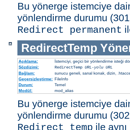
Bu yönerge istemciye dai
yönlendirme durumu (301)
il
Redirect permanent
RedirectTemp
Yöne
Açıklama:
İstemciyi, geçici bir yönlendirme isteği dö
Sözdizimi:
RedirectTemp
URL-yolu
URL
Bağlam:
sunucu geneli, sanal konak, dizin, .htacc
Geçersizleştirme:
FileInfo
Durum:
Temel
Modül:
mod_alias
Bu yönerge istemciye dai
yönlendirme durumu (302)
ile aynı 
Redirect temp