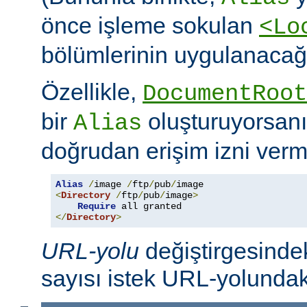
önce işleme sokulan
<Lo
bölümlerinin uygulanacağı
Özellikle,
DocumentRoot
bir
oluşturuyorsanı
Alias
doğrudan erişim izni verme
Alias
/
image 
/
ftp
/
pub
/
<
Directory
/
ftp
/
pub
/
image
>
Require
</
Directory
>
URL-yolu
değiştirgesindek
sayısı istek URL-yolundaki