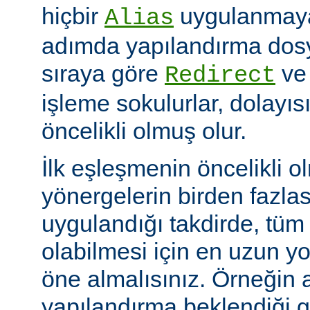
hiçbir
uygulanmayac
Alias
adımda yapılandırma dosy
sıraya göre
v
Redirect
işleme sokulurlar, dolayıs
öncelikli olmuş olur.
İlk eşleşmenin öncelikli o
yönergelerin birden fazlası
uygulandığı takdirde, tüm 
olabilmesi için en uzun y
öne almalısınız. Örneğin 
yapılandırma beklendiği gi