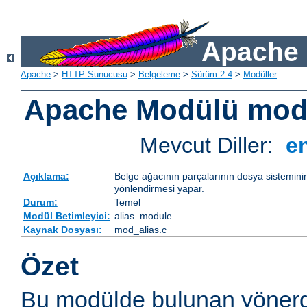
Apache 
Apache
>
HTTP Sunucusu
>
Belgeleme
>
Sürüm 2.4
>
Modüller
Apache Modülü mod
Mevcut Diller:
e
Açıklama:
Belge ağacının parçalarının dosya sistemini
yönlendirmesi yapar.
Durum:
Temel
Modül Betimleyici:
alias_module
Kaynak Dosyası:
mod_alias.c
Özet
Bu modülde bulunan yönerg