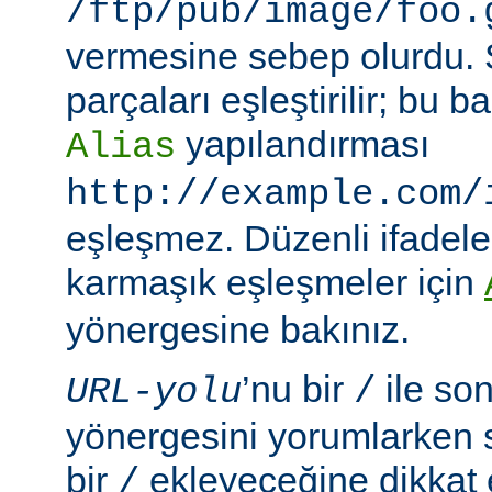
/ftp/pub/image/foo.
vermesine sebep olurdu.
parçaları eşleştirilir; bu
yapılandırması
Alias
http://example.com/
eşleşmez. Düzenli ifadeler
karmaşık eşleşmeler için
yönergesine bakınız.
’nu bir
ile so
URL-yolu
/
yönergesini yorumlarken
bir
ekleyeceğine dikkat e
/