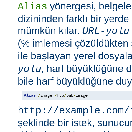
yönergesi, belgele
Alias
dizininden farklı bir yerd
mümkün kılar.
URL-yolu
(% imlemesi çözüldükten
ile başlayan yerel dosyala
, harf büyüklüğüne d
yolu
bile harf büyüklüğüne duya
Alias
/
image 
/
ftp
/
pub
/
image
http://example.com/
şeklinde bir istek, sunuc