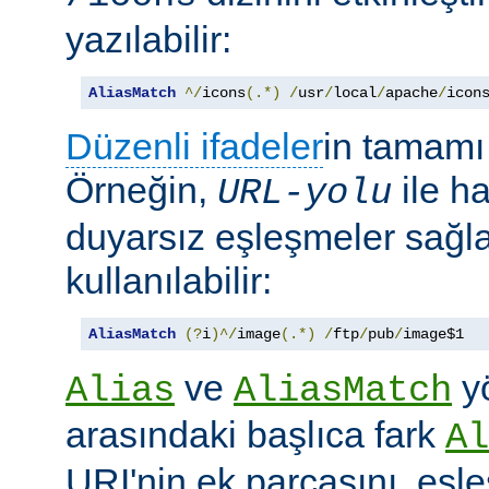
yazılabilir:
AliasMatch
^/
icons
(.*)
/
usr
/
local
/
apache
/
icon
Düzenli ifadeler
in tamamı 
Örneğin,
ile h
URL-yolu
duyarsız eşleşmeler sağl
kullanılabilir:
AliasMatch
(?
i
)^/
image
(.*)
/
ftp
/
pub
/
image$1
ve
yö
Alias
AliasMatch
arasındaki başlıca fark
Al
URI'nin ek parçasını, eşl