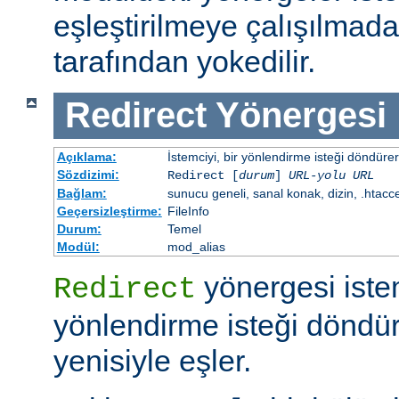
eşleştirilmeye çalışılma
tarafından yokedilir.
Redirect
Yönergesi
Açıklama:
İstemciyi, bir yönlendirme isteği döndürere
Sözdizimi:
Redirect [
durum
]
URL-yolu
URL
Bağlam:
sunucu geneli, sanal konak, dizin, .htacc
Geçersizleştirme:
FileInfo
Durum:
Temel
Modül:
mod_alias
yönergesi iste
Redirect
yönlendirme isteği döndür
yenisiyle eşler.